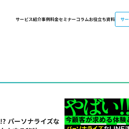
サー
サービス紹介
事例
料金
セミナー
コラム
お役立ち資料
? パーソナライズな