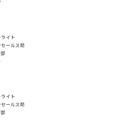
9
チライト
ンセールス局
グ部
ー
チライト
ンセールス局
グ部