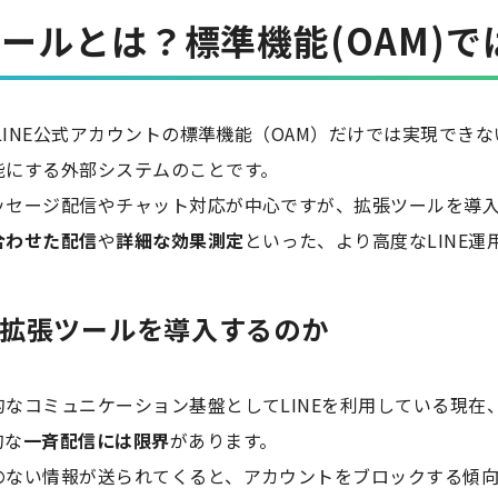
ツールとは？標準機能(OAM)
、LINE公式アカウントの標準機能（OAM）だけでは実現でき
能にする外部システムのことです。
ッセージ配信やチャット対応が中心ですが、拡張ツールを導
合わせた配信
や
詳細な効果測定
といった、より高度なLINE運
NE拡張ツールを導入するのか
なコミュニケーション基盤としてLINEを利用している現在
的な
一斉配信には限界
があります。
のない情報が送られてくると、アカウントをブロックする傾向