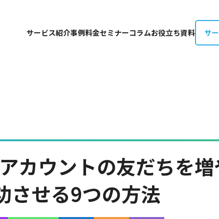
サー
サービス紹介
事例
料金
セミナー
コラム
お役立ち資料
式アカウントの友だちを増
功させる9つの方法