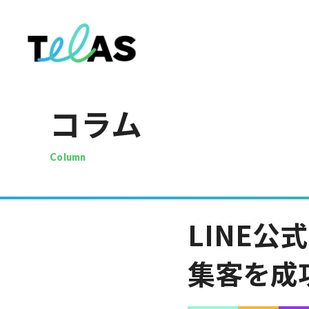
コラム
Column
LINE公
集客を成